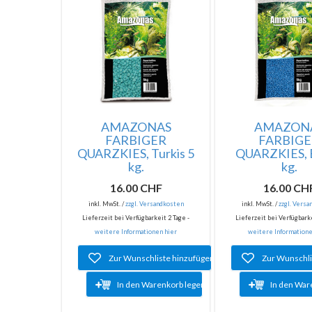
AMAZONAS
AMAZON
FARBIGER
FARBIG
QUARZKIES, Turkis 5
QUARZKIES, B
kg.
kg.
16.00 CHF
16.00 CH
inkl. MwSt. /
zzgl. Versandkosten
inkl. MwSt. /
zzgl. Vers
Lieferzeit bei Verfügbarkeit 2 Tage -
Lieferzeit bei Verfügbarke
weitere Informationen hier
weitere Informatione
Zur Wunschliste hinzufügen
Zur Wunschli
In den Warenkorb legen
In den War