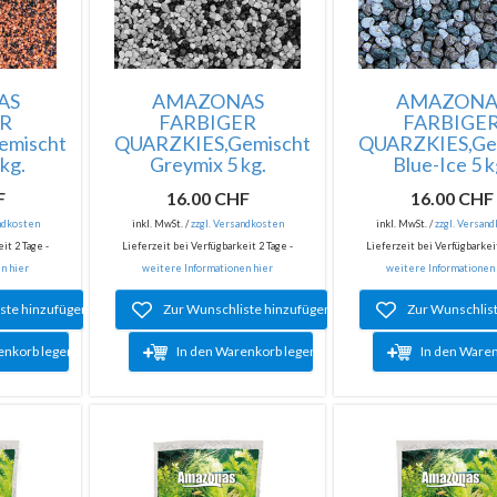
AS
AMAZONAS
AMAZONA
ER
FARBIGER
FARBIGE
emischt
QUARZKIES,Gemischt
QUARZKIES,Ge
kg.
Greymix 5 kg.
Blue-Ice 5 k
F
16.00 CHF
16.00 CHF
andkosten
inkl. MwSt. /
zzgl. Versandkosten
inkl. MwSt. /
zzgl. Versan
it 2 Tage -
Lieferzeit bei Verfügbarkeit 2 Tage -
Lieferzeit bei Verfügbarkeit
n hier
weitere Informationen hier
weitere Informationen
ste hinzufügen
Zur Wunschliste hinzufügen
Zur Wunschlis
enkorb legen
In den Warenkorb legen
In den Ware