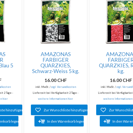
AS
AMAZONAS
AMAZONA
ER
FARBIGER
FARBIGE
lau 5
QUARZKIES,
QUARZKIES, R
Schwarz-Weiss 5 kg.
kg.
F
16.00 CHF
16.00 CHF
andkosten
inkl. MwSt. /
zzgl. Versandkosten
inkl. MwSt. /
zzgl. Versan
it 2 Tage -
Lieferzeit bei Verfügbarkeit 2 Tage -
Lieferzeit bei Verfügbarkeit
n hier
weitere Informationen hier
weitere Informationen
ste hinzufügen
Zur Wunschliste hinzufügen
Zur Wunschlis
enkorb legen
In den Warenkorb legen
In den Ware