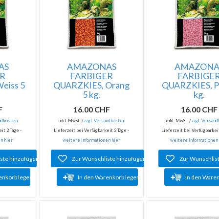
AS
AMAZONAS
AMAZONA
ER
FARBIGER
FARBIGE
eiss 5
QUARZKIES, Orang
QUARZKIES, Pi
5 kg.
kg.
F
16.00 CHF
16.00 CHF
andkosten
inkl. MwSt. /
zzgl. Versandkosten
inkl. MwSt. /
zzgl. Versan
it 2 Tage -
Lieferzeit bei Verfügbarkeit 2 Tage -
Lieferzeit bei Verfügbarkeit
n hier
weitere Informationen hier
weitere Informationen
ste hinzufügen
Zur Wunschliste hinzufügen
Zur Wunschlis
enkorb legen
In den Warenkorb legen
In den Ware