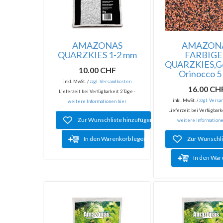
AMAZONAS
AMAZON
QUARZKIES 1-2 mm
FARBIG
QUARZKIES,G
10.00 CHF
Orinocco 5 
inkl. MwSt. /
zzgl. Versandkosten
16.00 CH
Lieferzeit bei Verfügbarkeit 2 Tage -
inkl. MwSt. /
zzgl. Vers
weitere Informationen hier
Lieferzeit bei Verfügbarke
Zur Wunschliste hinzufügen
weitere Informatione
In den Warenkorb legen
Zur Wunschli
In den War