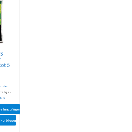
S
R
ot 5
dkosten
 2 Tage -
 hier
te hinzufügen
nkorb legen