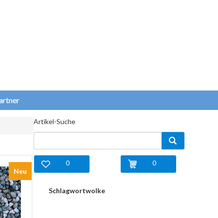
artner
Artikel-Suche
0
0
Neu
Schlagwortwolke