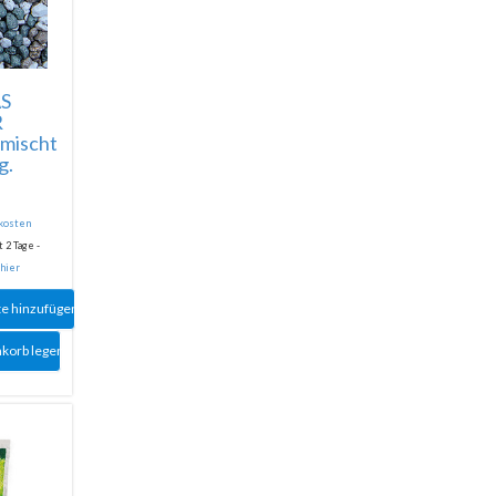
S
R
mischt
g.
dkosten
 2 Tage -
 hier
te hinzufügen
nkorb legen