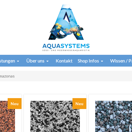
istungen
Über uns
Kontakt
Shop Infos
Wissen / P
mazonas
Neu
Neu