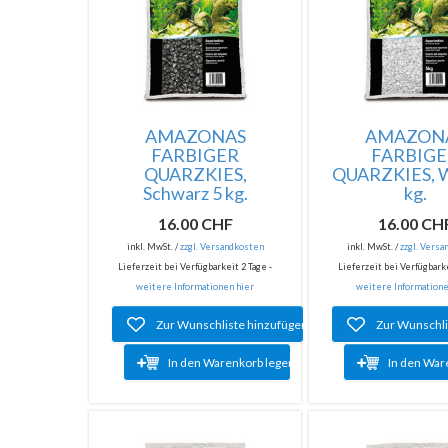
AMAZONAS
AMAZON
FARBIGER
FARBIG
QUARZKIES,
QUARZKIES, W
Schwarz 5 kg.
kg.
16.00 CHF
16.00 CH
inkl. MwSt. /
zzgl. Versandkosten
inkl. MwSt. /
zzgl. Vers
Lieferzeit bei Verfügbarkeit 2 Tage -
Lieferzeit bei Verfügbarke
weitere Informationen hier
weitere Informatione
Zur Wunschliste hinzufügen
Zur Wunschli
In den Warenkorb legen
In den War