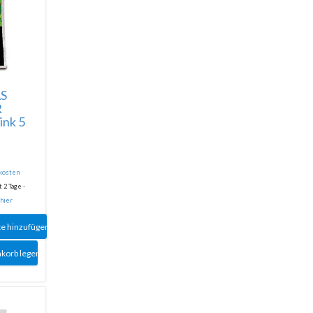
S
R
nk 5
dkosten
 2 Tage -
 hier
te hinzufügen
nkorb legen