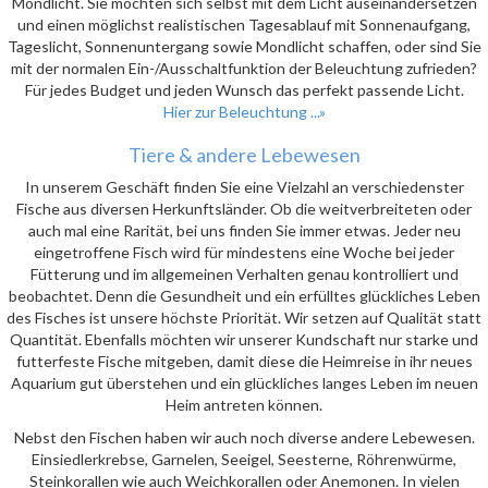
Mondlicht. Sie möchten sich selbst mit dem Licht auseinandersetzen
und einen möglichst realistischen Tagesablauf mit Sonnenaufgang,
Tageslicht, Sonnenuntergang sowie Mondlicht schaffen, oder sind Sie
mit der normalen Ein-/Ausschaltfunktion der Beleuchtung zufrieden?
Für jedes Budget und jeden Wunsch das perfekt passende Licht.
Hier zur Beleuchtung ...»
Tiere & andere Lebewesen
In unserem Geschäft finden Sie eine Vielzahl an verschiedenster
Fische aus diversen Herkunftsländer. Ob die weitverbreiteten oder
auch mal eine Rarität, bei uns finden Sie immer etwas. Jeder neu
eingetroffene Fisch wird für mindestens eine Woche bei jeder
Fütterung und im allgemeinen Verhalten genau kontrolliert und
beobachtet. Denn die Gesundheit und ein erfülltes glückliches Leben
des Fisches ist unsere höchste Priorität. Wir setzen auf Qualität statt
Quantität. Ebenfalls möchten wir unserer Kundschaft nur starke und
futterfeste Fische mitgeben, damit diese die Heimreise in ihr neues
Aquarium gut überstehen und ein glückliches langes Leben im neuen
Heim antreten können.
Nebst den Fischen haben wir auch noch diverse andere Lebewesen.
Einsiedlerkrebse, Garnelen, Seeigel, Seesterne, Röhrenwürme,
Steinkorallen wie auch Weichkorallen oder Anemonen. In vielen