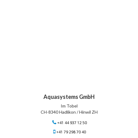
Aquasystems GmbH
Im Tobel
CH-8340 Hadlikon / Hinwil ZH
+41 44 937 12 50
+41 79 298 70 40