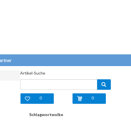
artner
Artikel-Suche
0
0
Schlagwortwolke