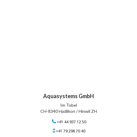
Aquasystems GmbH
Im Tobel
CH-8340 Hadlikon / Hinwil ZH
+41 44 937 12 50
+41 79 298 70 40