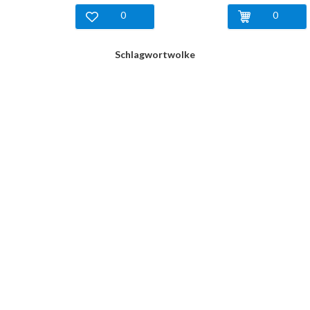
0
0
Schlagwortwolke