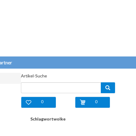
artner
Artikel-Suche
0
0
Schlagwortwolke