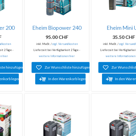
er 200
Eheim Biopower 240
Eheim Mini 
F
95.00 CHF
35.50 CHF
andkosten
inkl. MwSt. /
zzgl. Versandkosten
inkl. MwSt. /
zzgl. Versan
it 2 Tage -
Lieferzeit bei Verfügbarkeit 2 Tage -
Lieferzeit bei Verfügbarkeit
n hier
weitere Informationen hier
weitere Informationen
ste hinzufügen
Zur Wunschliste hinzufügen
Zur Wunschlis
enkorb legen
In den Warenkorb legen
In den Ware