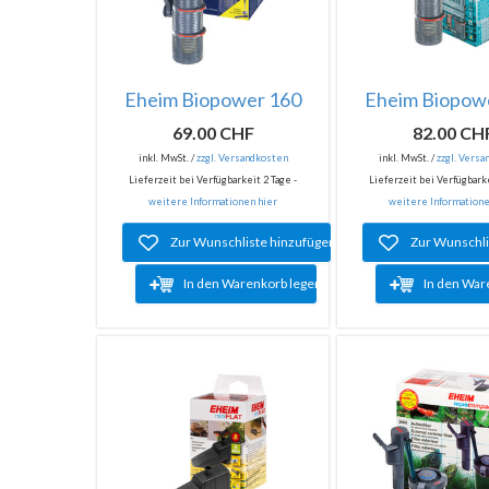
Eheim Biopower 160
Eheim Biopow
69.00 CHF
82.00 CH
inkl. MwSt. /
zzgl. Versandkosten
inkl. MwSt. /
zzgl. Vers
Lieferzeit bei Verfügbarkeit 2 Tage -
Lieferzeit bei Verfügbarke
weitere Informationen hier
weitere Informatione
Zur Wunschliste hinzufügen
Zur Wunschli
In den Warenkorb legen
In den War