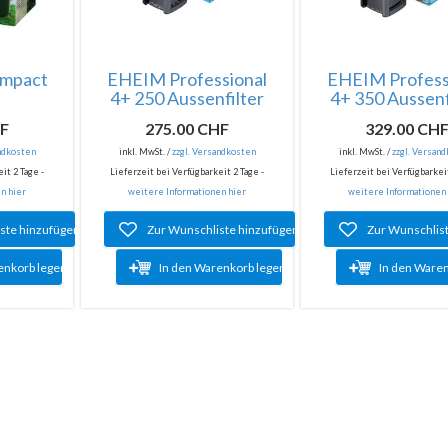
ompact
EHEIM Professional
EHEIM Profess
4+ 250 Aussenfilter
4+ 350 Aussenf
HF
275.00 CHF
329.00 CH
andkosten
inkl. MwSt. /
zzgl. Versandkosten
inkl. MwSt. /
zzgl. Versan
it 2 Tage -
Lieferzeit bei Verfügbarkeit 2 Tage -
Lieferzeit bei Verfügbarkeit
n hier
weitere Informationen hier
weitere Informationen
ste hinzufügen
Zur Wunschliste hinzufügen
Zur Wunschlis
enkorb legen
In den Warenkorb legen
In den Ware