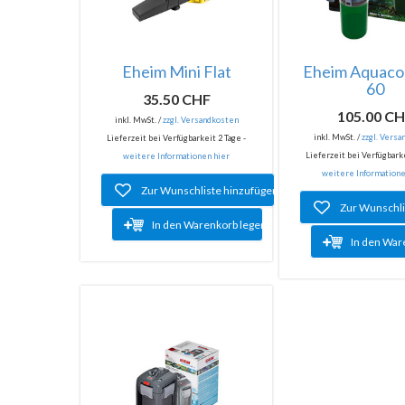
Eheim Mini Flat
Eheim Aquac
60
35.50 CHF
105.00 C
inkl. MwSt. /
zzgl. Versandkosten
inkl. MwSt. /
zzgl. Vers
Lieferzeit bei Verfügbarkeit 2 Tage -
Lieferzeit bei Verfügbarke
weitere Informationen hier
weitere Informatione
Zur Wunschliste hinzufügen
Zur Wunschli
In den Warenkorb legen
In den War