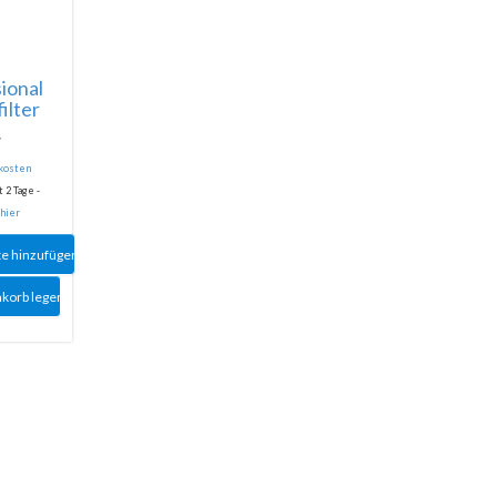
ional
ilter
F
dkosten
 2 Tage -
 hier
te hinzufügen
nkorb legen