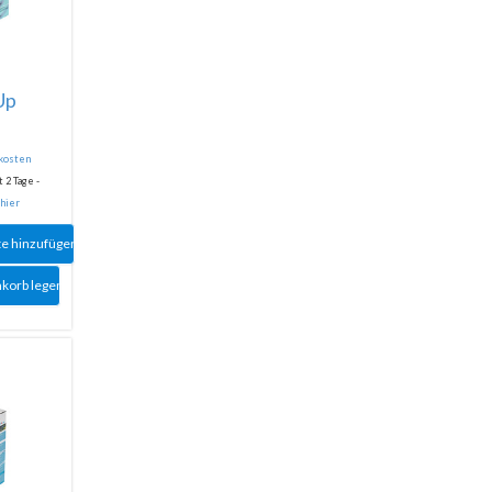
Up
dkosten
 2 Tage -
 hier
te hinzufügen
nkorb legen