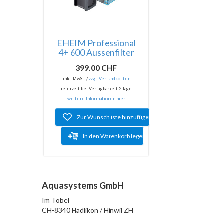
EHEIM Professional
4+ 600 Aussenfilter
399.00 CHF
inkl. MwSt. /
zzgl. Versandkosten
Lieferzeit bei Verfügbarkeit 2 Tage -
weitere Informationen hier
Zur Wunschliste hinzufügen
In den Warenkorb legen
Aquasystems GmbH
Im Tobel
CH-8340 Hadlikon / Hinwil ZH