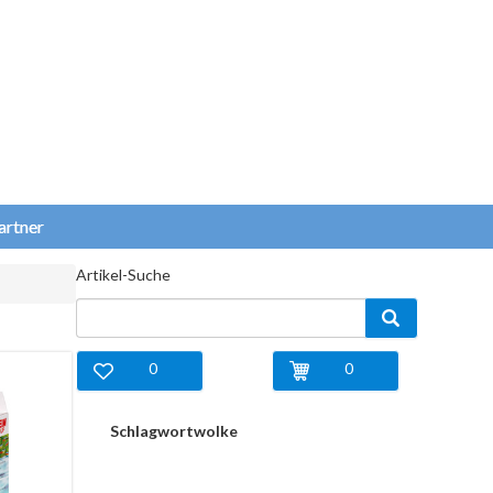
artner
Artikel-Suche
0
0
Schlagwortwolke