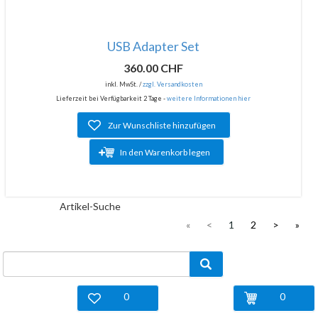
USB Adapter Set
360.00 CHF
inkl. MwSt. /
zzgl. Versandkosten
Lieferzeit bei Verfügbarkeit 2 Tage -
weitere Informationen hier
Zur Wunschliste hinzufügen
In den Warenkorb legen
Artikel-Suche
«
<
1
2
>
»
0
0