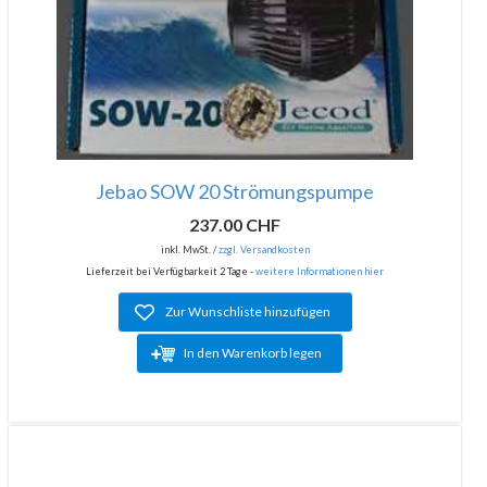
Jebao SOW 20 Strömungspumpe
237.00 CHF
inkl. MwSt. /
zzgl. Versandkosten
Lieferzeit bei Verfügbarkeit 2 Tage -
weitere Informationen hier
Zur Wunschliste hinzufügen
In den Warenkorb legen