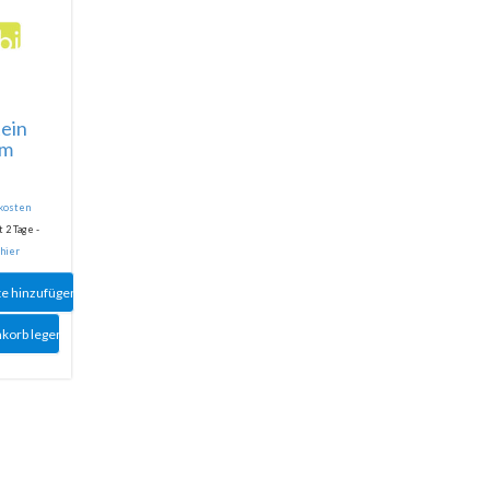
ein
mm
dkosten
 2 Tage -
 hier
te hinzufügen
nkorb legen