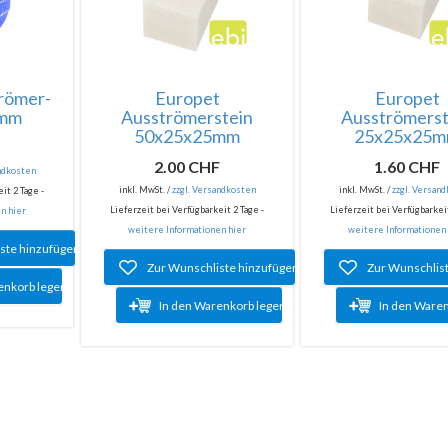
römer-
Europet
Europet
0mm
Ausströmerstein
Ausströmerst
50x25x25mm
25x25x25
F
2.00 CHF
1.60 CHF
andkosten
inkl. MwSt. /
zzgl. Versandkosten
inkl. MwSt. /
zzgl. Versan
it 2 Tage -
Lieferzeit bei Verfügbarkeit 2 Tage -
Lieferzeit bei Verfügbarkeit
n hier
weitere Informationen hier
weitere Informationen
ste hinzufügen
Zur Wunschliste hinzufügen
Zur Wunschlis
enkorb legen
In den Warenkorb legen
In den Ware