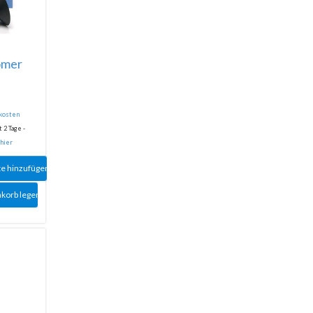
ömer
dkosten
 2 Tage -
 hier
te hinzufügen
nkorb legen