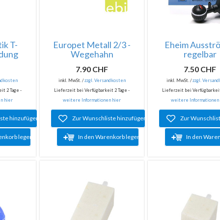
ik T-
Europet Metall 2/3 -
Eheim Ausstr
ndung
Wegehahn
regelbar
F
7.90 CHF
7.50 CHF
andkosten
inkl. MwSt. /
zzgl. Versandkosten
inkl. MwSt. /
zzgl. Versan
it 2 Tage -
Lieferzeit bei Verfügbarkeit 2 Tage -
Lieferzeit bei Verfügbarkeit
n hier
weitere Informationen hier
weitere Informationen
ste hinzufügen
Zur Wunschliste hinzufügen
Zur Wunschlis
enkorb legen
In den Warenkorb legen
In den Ware