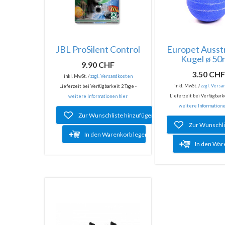
JBL ProSilent Control
Europet Ausst
Kugel ø 5
9.90 CHF
3.50 CH
inkl. MwSt. /
zzgl. Versandkosten
inkl. MwSt. /
zzgl. Vers
Lieferzeit bei Verfügbarkeit 2 Tage -
Lieferzeit bei Verfügbarke
weitere Informationen hier
weitere Informatione
Zur Wunschliste hinzufügen
Zur Wunschli
In den Warenkorb legen
In den War