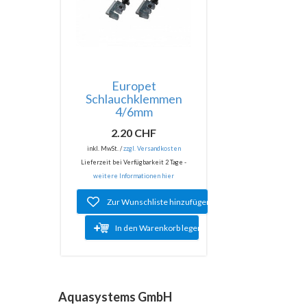
Europet
Schlauchklemmen
4/6mm
2.20 CHF
inkl. MwSt. /
zzgl. Versandkosten
Lieferzeit bei Verfügbarkeit 2 Tage -
weitere Informationen hier
Zur Wunschliste hinzufügen
In den Warenkorb legen
Aquasystems GmbH