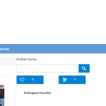
artner
Artikel-Suche
0
0
Schlagwortwolke