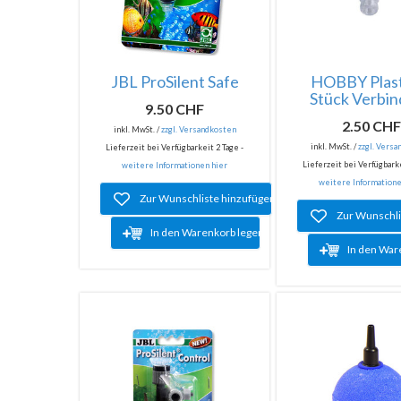
JBL ProSilent Safe
HOBBY Plast
Stück Verbi
9.50 CHF
2.50 CH
inkl. MwSt. /
zzgl. Versandkosten
inkl. MwSt. /
zzgl. Vers
Lieferzeit bei Verfügbarkeit 2 Tage -
Lieferzeit bei Verfügbarke
weitere Informationen hier
weitere Informatione
Zur Wunschliste hinzufügen
Zur Wunschli
In den Warenkorb legen
In den War