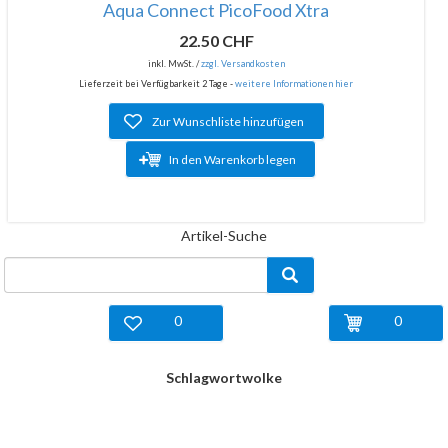
Aqua Connect PicoFood Xtra
22.50 CHF
inkl. MwSt. /
zzgl. Versandkosten
Lieferzeit bei Verfügbarkeit 2 Tage -
weitere Informationen hier
Zur Wunschliste hinzufügen
In den Warenkorb legen
Artikel-Suche
0
0
Schlagwortwolke