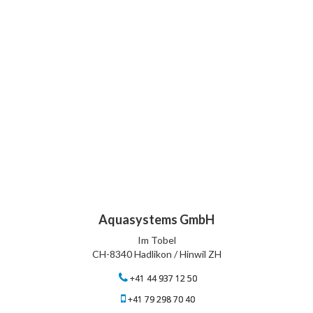
Aquasystems GmbH
Im Tobel
CH-8340 Hadlikon / Hinwil ZH
+41 44 937 12 50
+41 79 298 70 40