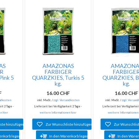
AS
AMAZONAS
AMAZONA
ER
FARBIGER
FARBIGE
ink 5
QUARZKIES, Turkis 5
QUARZKIES, B
kg.
kg.
F
16.00 CHF
16.00 CHF
andkosten
inkl. MwSt. /
zzgl. Versandkosten
inkl. MwSt. /
zzgl. Versan
it 2 Tage -
Lieferzeit bei Verfügbarkeit 2 Tage -
Lieferzeit bei Verfügbarkeit
n hier
weitere Informationen hier
weitere Informationen
ste hinzufügen
Zur Wunschliste hinzufügen
Zur Wunschlis
enkorb legen
In den Warenkorb legen
In den Ware