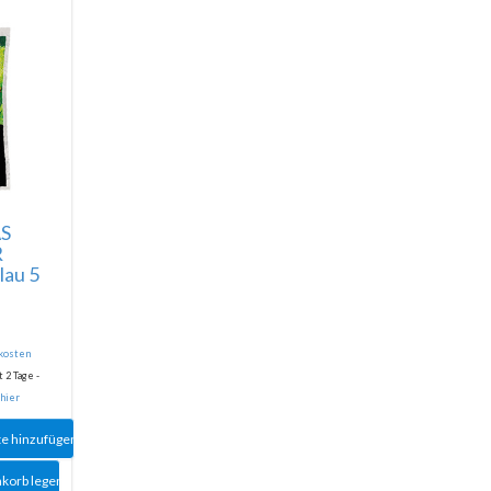
S
R
lau 5
dkosten
 2 Tage -
 hier
te hinzufügen
nkorb legen