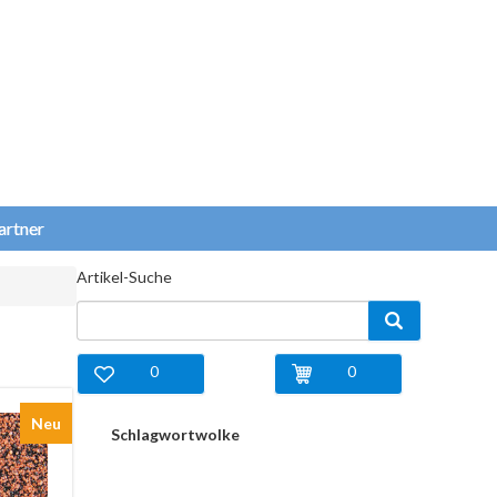
artner
Artikel-Suche
0
0
Neu
Schlagwortwolke