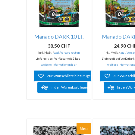
Manado DARK 10 Lt.
Manado DARK 
38.50 CHF
24.90 CH
inkl. MwSt. /
zzgl. Versandkosten
inkl. MwSt. /
zzgl. Vers
Lieferzeit bei Verfügbarkeit 2 Tage -
Lieferzeit bei Verfügbarke
weitere Informationen hier
weitere Informatione
Zur Wunschliste hinzufügen
Zur Wunschli
In den Warenkorb legen
In den War
Neu