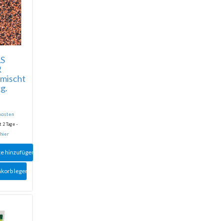
S
R
mischt
g.
dkosten
 2 Tage -
 hier
te hinzufügen
nkorb legen