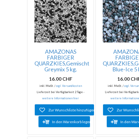
AMAZONAS
AMAZON
FARBIGER
FARBIG
QUARZKIES,Gemischt
QUARZKIES,G
Greymix 5 kg.
Blue-Ice 5 
16.00 CHF
16.00 CH
inkl. MwSt. /
zzgl. Versandkosten
inkl. MwSt. /
zzgl. Vers
Lieferzeit bei Verfügbarkeit 2 Tage -
Lieferzeit bei Verfügbarke
weitere Informationen hier
weitere Informatione
Zur Wunschliste hinzufügen
Zur Wunschli
In den Warenkorb legen
In den War