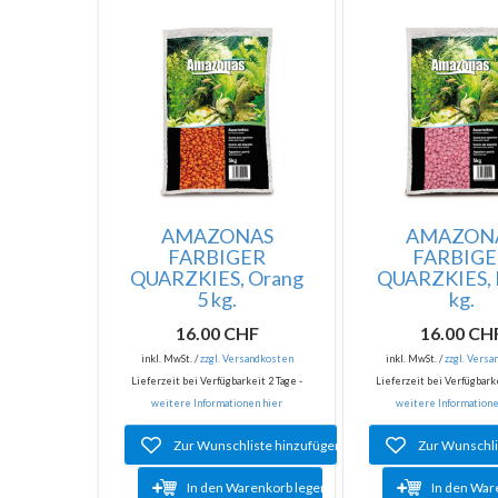
AMAZONAS
AMAZON
FARBIGER
FARBIG
QUARZKIES, Orang
QUARZKIES, P
5 kg.
kg.
16.00 CHF
16.00 CH
inkl. MwSt. /
zzgl. Versandkosten
inkl. MwSt. /
zzgl. Vers
Lieferzeit bei Verfügbarkeit 2 Tage -
Lieferzeit bei Verfügbarke
weitere Informationen hier
weitere Informatione
Zur Wunschliste hinzufügen
Zur Wunschli
In den Warenkorb legen
In den War