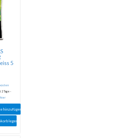
S
R
iss 5
dkosten
 2 Tage -
 hier
te hinzufügen
nkorb legen