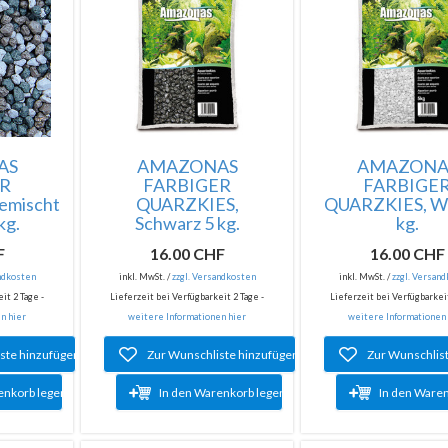
AS
AMAZONAS
AMAZONA
ER
FARBIGER
FARBIGE
emischt
QUARZKIES,
QUARZKIES, We
kg.
Schwarz 5 kg.
kg.
F
16.00 CHF
16.00 CHF
andkosten
inkl. MwSt. /
zzgl. Versandkosten
inkl. MwSt. /
zzgl. Versan
it 2 Tage -
Lieferzeit bei Verfügbarkeit 2 Tage -
Lieferzeit bei Verfügbarkeit
n hier
weitere Informationen hier
weitere Informationen
ste hinzufügen
Zur Wunschliste hinzufügen
Zur Wunschlis
enkorb legen
In den Warenkorb legen
In den Ware