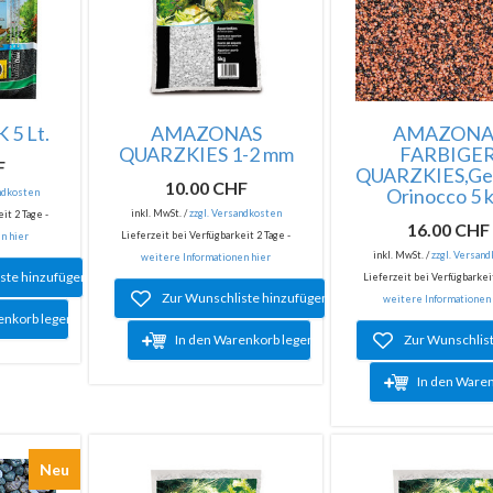
5 Lt.
AMAZONAS
AMAZONA
QUARZKIES 1-2 mm
FARBIGE
F
QUARZKIES,Ge
10.00 CHF
Orinocco 5 k
andkosten
inkl. MwSt. /
zzgl. Versandkosten
it 2 Tage -
16.00 CHF
Lieferzeit bei Verfügbarkeit 2 Tage -
n hier
inkl. MwSt. /
zzgl. Versan
weitere Informationen hier
ste hinzufügen
Lieferzeit bei Verfügbarkeit
Zur Wunschliste hinzufügen
weitere Informationen
enkorb legen
In den Warenkorb legen
Zur Wunschlis
In den Ware
Neu