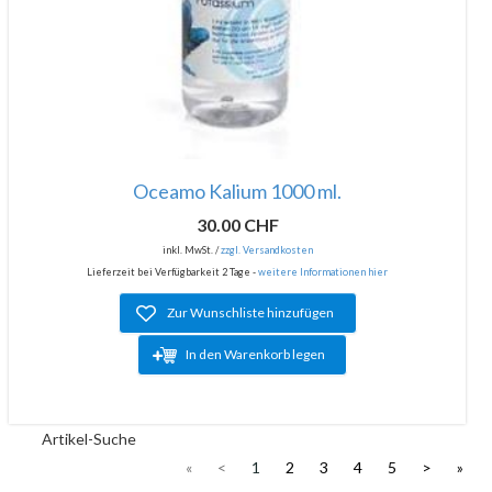
Oceamo Kalium 1000 ml.
30.00 CHF
inkl. MwSt. /
zzgl. Versandkosten
Lieferzeit bei Verfügbarkeit 2 Tage -
weitere Informationen hier
Zur Wunschliste hinzufügen
In den Warenkorb legen
Artikel-Suche
«
<
1
2
3
4
5
>
»