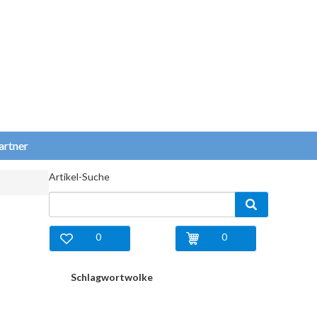
artner
Artikel-Suche
0
0
Schlagwortwolke