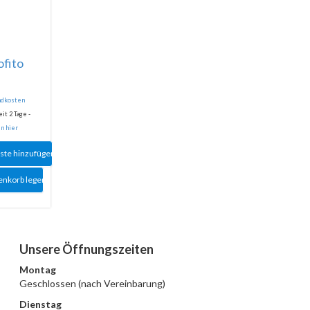
ofito
F
andkosten
it 2 Tage -
n hier
ste hinzufügen
enkorb legen
Unsere Öffnungszeiten
Montag
Geschlossen (nach Vereinbarung)
Dienstag