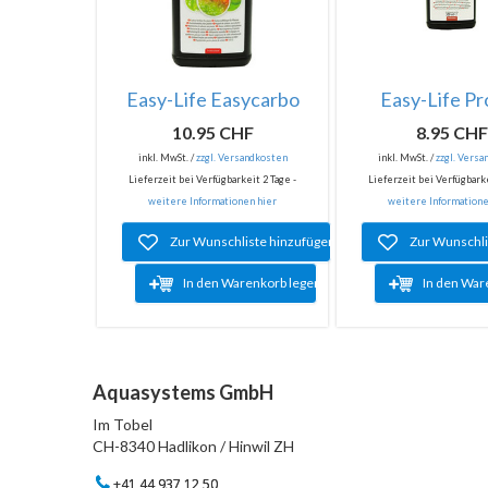
Easy-Life Easycarbo
Easy-Life Pr
10.95 CHF
8.95 CH
inkl. MwSt. /
zzgl. Versandkosten
inkl. MwSt. /
zzgl. Vers
Lieferzeit bei Verfügbarkeit 2 Tage -
Lieferzeit bei Verfügbarke
weitere Informationen hier
weitere Informatione
Zur Wunschliste hinzufügen
Zur Wunschli
In den Warenkorb legen
In den War
Aquasystems GmbH
Im Tobel
CH-8340 Hadlikon / Hinwil ZH
+41 44 937 12 50