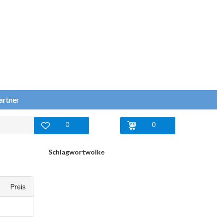
artner
0
0
Schlagwortwolke