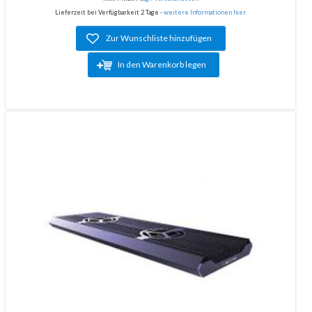
Lieferzeit bei Verfügbarkeit 2 Tage -
weitere Informationen hier
Zur Wunschliste hinzufügen
In den Warenkorb legen