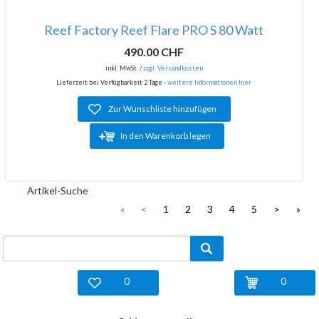
Reef Factory Reef Flare PRO S 80 Watt
490.00 CHF
inkl. MwSt. /
zzgl. Versandkosten
Lieferzeit bei Verfügbarkeit 2 Tage -
weitere Informationen hier
Zur Wunschliste hinzufügen
In den Warenkorb legen
Artikel-Suche
«
<
1
2
3
4
5
>
»
0
0