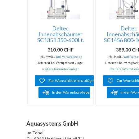
Deltec
Deltec
Innenabschäumer
Innenabsch
SC1351 350-600Lt.
SC1456 800-1
310.00 CHF
389.00 C
inkl. MwSt. /
zzgl. Versandkosten
inkl. MwSt. /
zzgl. Vers
Lieferzeit bei Verfügbarkeit 2 Tage -
Lieferzeit bei Verfügbarke
weitere Informationen hier
weitere Informatione
Zur Wunschliste hinzufügen
Zur Wunschli
In den Warenkorb legen
In den War
Aquasystems GmbH
Im Tobel
CH-8340 Hadlikon / Hinwil ZH