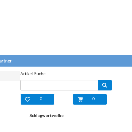
artner
Artikel-Suche
0
0
Schlagwortwolke