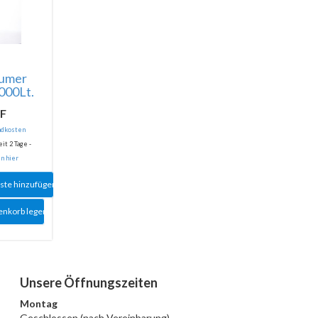
äumer
000Lt.
HF
andkosten
it 2 Tage -
n hier
ste hinzufügen
enkorb legen
Unsere Öffnungszeiten
Montag
Geschlossen (nach Vereinbarung)