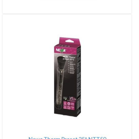
Newa Therm Preset 25° NTT50