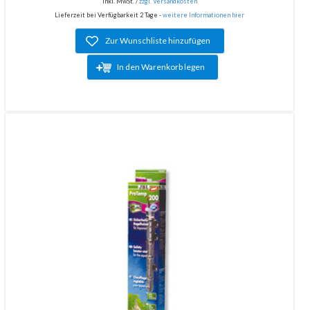
inkl. MwSt. /
zzgl. Versandkosten
Lieferzeit bei Verfügbarkeit 2 Tage -
weitere Informationen hier
Zur Wunschliste hinzufügen
In den Warenkorb legen