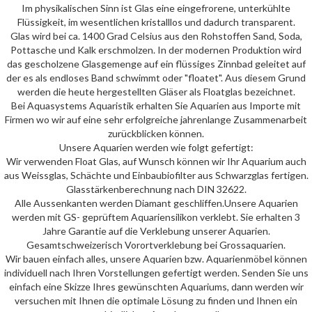
Im physikalischen Sinn ist Glas eine eingefrorene, unterkühlte
Flüssigkeit, im wesentlichen kristalllos und dadurch transparent.
Glas wird bei ca. 1400 Grad Celsius aus den Rohstoffen Sand, Soda,
Pottasche und Kalk erschmolzen. In der modernen Produktion wird
das gescholzene Glasgemenge auf ein flüssiges Zinnbad geleitet auf
der es als endloses Band schwimmt oder "floatet". Aus diesem Grund
werden die heute hergestellten Gläser als Floatglas bezeichnet.
Bei Aquasystems Aquaristik erhalten Sie Aquarien aus Importe mit
Firmen wo wir auf eine sehr erfolgreiche jahrenlange Zusammenarbeit
zurückblicken können.
Unsere Aquarien werden wie folgt gefertigt:
Wir verwenden Float Glas, auf Wunsch können wir Ihr Aquarium auch
aus Weissglas, Schächte und Einbaubiofilter aus Schwarzglas fertigen.
Glasstärkenberechnung nach DIN 32622.
Alle Aussenkanten werden Diamant geschliffen.Unsere Aquarien
werden mit GS- geprüftem Aquariensilikon verklebt. Sie erhalten 3
Jahre Garantie auf die Verklebung unserer Aquarien.
Gesamtschweizerisch Vorortverklebung bei Grossaquarien.
Wir bauen einfach alles, unsere Aquarien bzw. Aquarienmöbel können
individuell nach Ihren Vorstellungen gefertigt werden. Senden Sie uns
einfach eine Skizze Ihres gewünschten Aquariums, dann werden wir
versuchen mit Ihnen die optimale Lösung zu finden und Ihnen ein