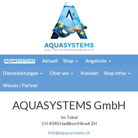
Aktuell
Shop
Angebote
Dienstleistungen
Über uns
Kontakt
Shop Infos
Wissen / Partner
AQUASYSTEMS GmbH
Im Tobel
CH-8340 Hadlikon/Hinwil ZH
info@aquasystems.ch