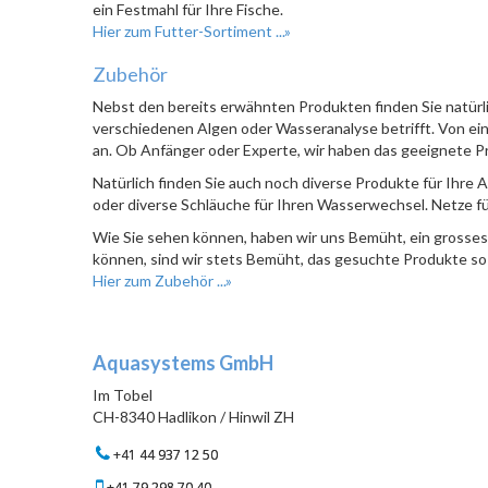
ein Festmahl für Ihre Fische.
Hier zum Futter-Sortiment ...»
Zubehör
Nebst den bereits erwähnten Produkten finden Sie natür
verschiedenen Algen oder Wasseranalyse betrifft. Von e
an. Ob Anfänger oder Experte, wir haben das geeignete Pr
Natürlich finden Sie auch noch diverse Produkte für Ihre 
oder diverse Schläuche für Ihren Wasserwechsel. Netze fü
Wie Sie sehen können, haben wir uns Bemüht, ein grosses u
können, sind wir stets Bemüht, das gesuchte Produkte so s
Hier zum Zubehör ...»
Aquasystems GmbH
Im Tobel
CH-8340 Hadlikon / Hinwil ZH
+41 44 937 12 50
+41 79 298 70 40