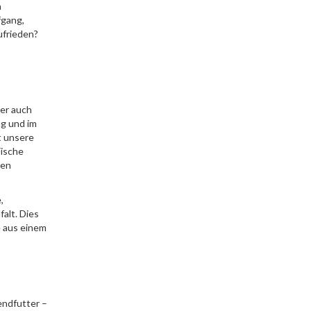
h
fgang,
ufrieden?
der auch
ng und im
t unsere
Fische
ten
,
alt. Dies
e aus einem
endfutter –