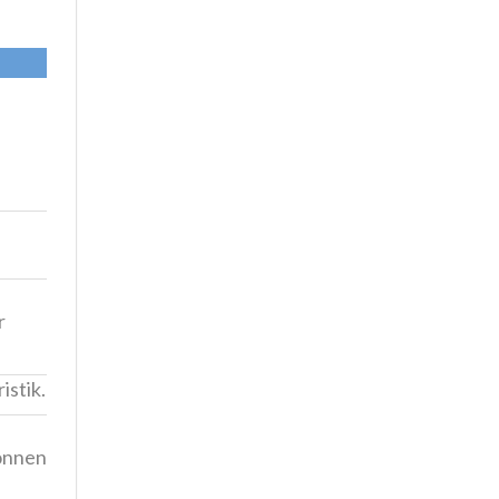
r
istik.
önnen