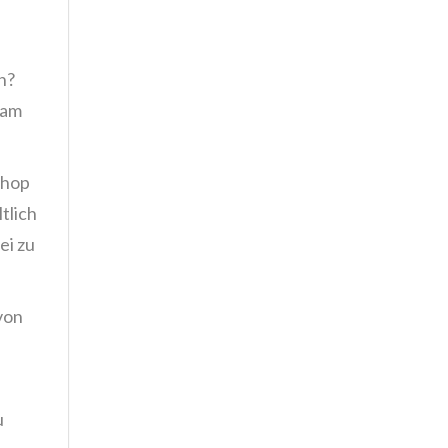
n?
sam
Shop
tlich
ei zu
von
u