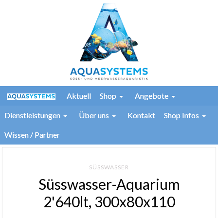
Aktuell
Shop
Angebote
Dienstleistungen
Über uns
Kontakt
Shop Infos
Wissen / Partner
SÜSSWASSER
Süsswasser-Aquarium
2'640lt, 300x80x110