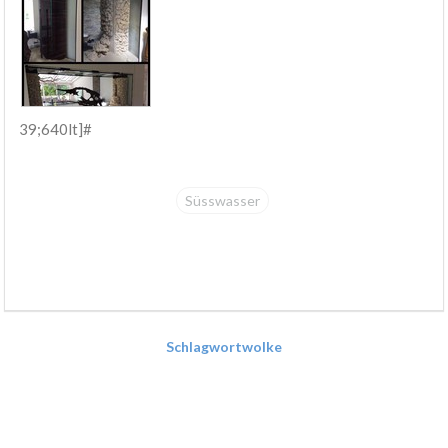
39;640lt]#
Süsswasser
Schlagwortwolke