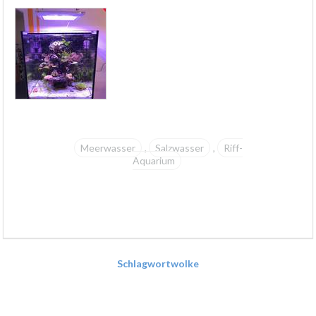
Meerwasser
Salzwasser
Riff-
,
,
Aquarium
Schlagwortwolke