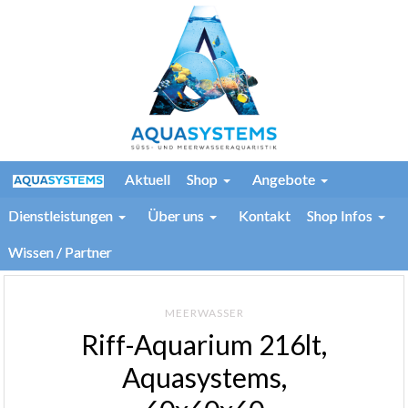
Aktuell
Shop
Angebote
Dienstleistungen
Über uns
Kontakt
Shop Infos
Wissen / Partner
MEERWASSER
Riff-Aquarium 216lt,
Aquasystems,